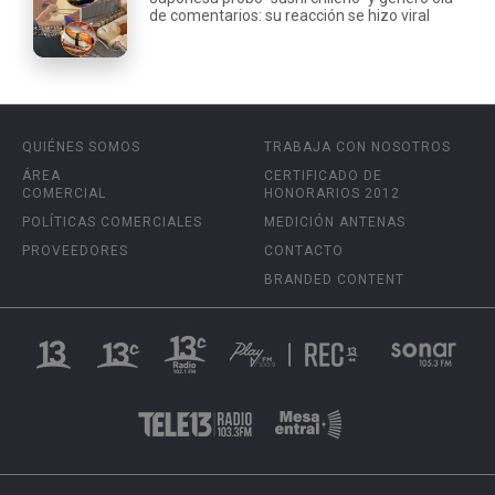
de comentarios: su reacción se hizo viral
QUIÉNES SOMOS
TRABAJA CON NOSOTROS
ÁREA
CERTIFICADO DE
COMERCIAL
HONORARIOS 2012
POLÍTICAS COMERCIALES
MEDICIÓN ANTENAS
PROVEEDORES
CONTACTO
BRANDED CONTENT