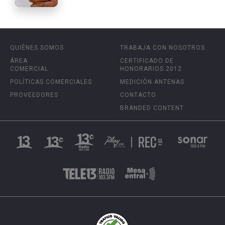
QUIÉNES SOMOS
TRABAJA CON NOSOTROS
ÁREA
CERTIFICADO DE
COMERCIAL
HONORARIOS 2012
POLÍTICAS COMERCIALES
MEDICIÓN ANTENAS
PROVEEDORES
CONTACTO
BRANDED CONTENT