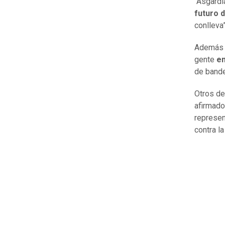
“Asgardi
futuro 
conlleva”
Además e
gente
en
de bande
Otros de
afirmad
represen
contra l