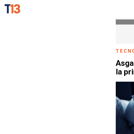
TECN
Asgar
la pr