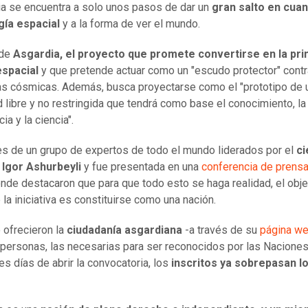
ia se encuentra a solo unos pasos de dar un
gran salto en cuan
gía espacial
y a la forma de ver el mundo.
 de
Asgardia, el proyecto que promete convertirse en la pr
espacial
y que pretende actuar como un "escudo protector" contr
 cósmicas. Además, busca proyectarse como el "prototipo de 
 libre y no restringida que tendrá como base el conocimiento, la
cia y la ciencia".
es de un grupo de expertos de todo el mundo liderados por el
ci
 Igor Ashurbeyli
y fue presentada en una
conferencia de prensa
onde destacaron que para que todo esto se haga realidad, el obje
e la iniciativa es constituirse como una nación.
o ofrecieron la
ciudadanía asgardiana
-a través de su
página w
personas, las necesarias para ser reconocidos por las Naciones
es días de abrir la convocatoria, los
inscritos ya sobrepasan l