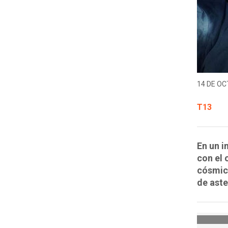
14 DE OC
T13
En un i
con el 
cósmic
de aste