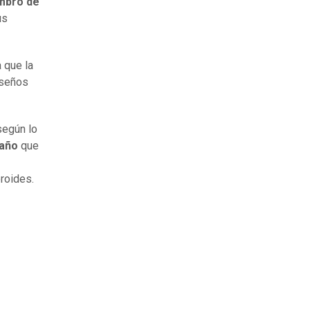
embro de
us
a que la
iseños
según lo
 año
que
roides.