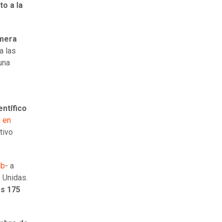
to a la
imera
a las
una
entífico
 en
tivo
eb
- a
 Unidas.
os 175