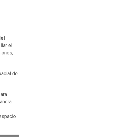
del
liar el
ciones,
pacial de
para
manera
 espacio