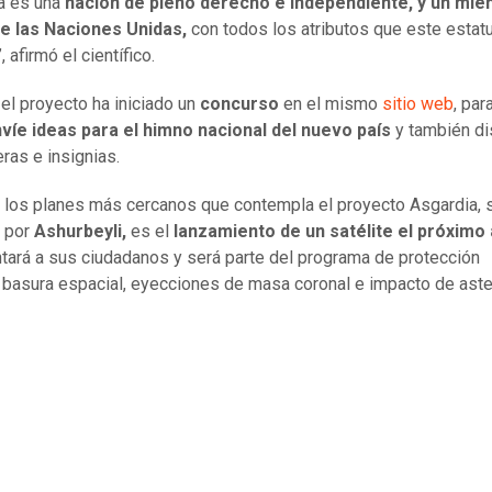
a es una
nación de pleno derecho e independiente, y un mi
de las Naciones Unidas,
con todos los atributos que este estat
, afirmó el científico.
l proyecto ha iniciado un
concurso
en el mismo
sitio web
, par
víe ideas para el himno nacional del nuevo país
y también d
ras e insignias.
 los planes más cercanos que contempla el proyecto Asgardia, 
o por
Ashurbeyli,
es el
lanzamiento de un satélite el próximo
tará a sus ciudadanos y será parte del programa de protección
a basura espacial, eyecciones de masa coronal e impacto de aste