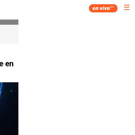
☰
e en