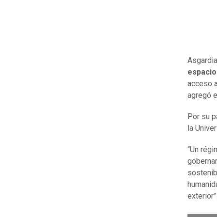
Asgardi
espacio
acceso a
agregó el
Por su p
la Unive
“Un régi
gobernar
sostenib
humanida
exterior”