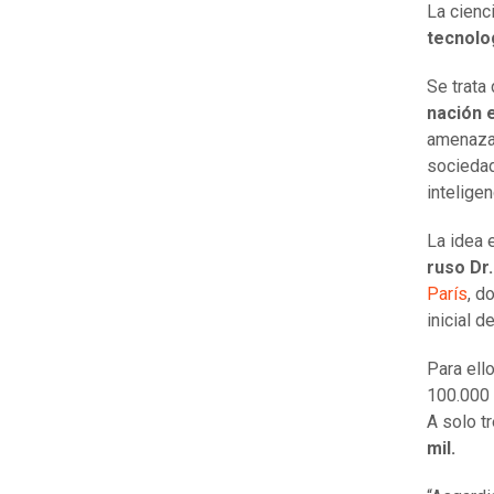
La cienc
tecnolo
Se trata
nación 
amenazas
sociedad
inteligen
La idea 
ruso Dr.
París
, d
inicial d
Para ell
100.000 
A solo tr
mil.