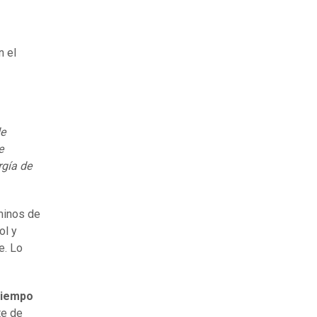
n el
de
e
rgía de
minos de
ol y
e. Lo
tiempo
te de