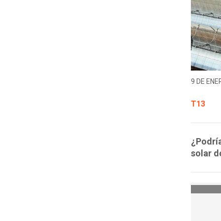
9 DE ENER
T13
¿Podría
solar d