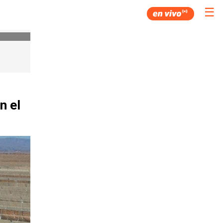
☰
n el