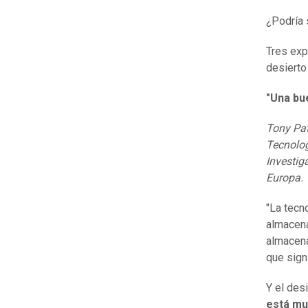
¿Podría 
Tres exp
desierto 
"Una bu
Tony Pat
Tecnolog
Investig
Europa.
"La tecn
almacena
almacena
que sign
Y el des
está mu