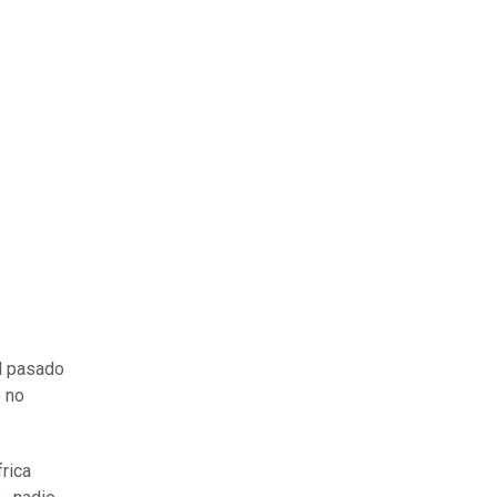
l pasado
o no
frica