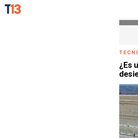
TECN
¿Es u
desie