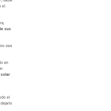
-, nadie
 el
ra,
de sus
cano sea
lo en
un
 solar
odo el
 dejarlo