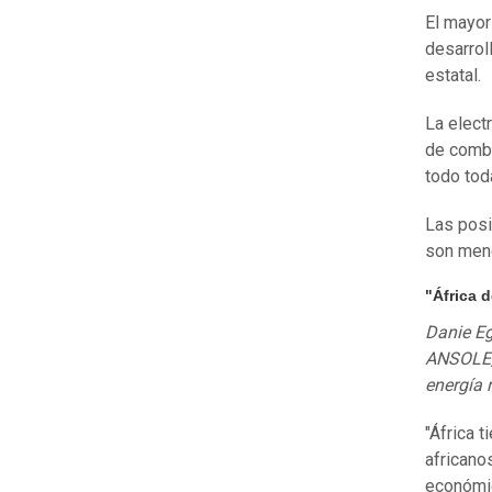
El mayor
desarrol
estatal.
La elect
de combu
todo tod
Las posi
son men
"África 
Danie Eg
ANSOLE, 
energía 
"África t
africano
económic