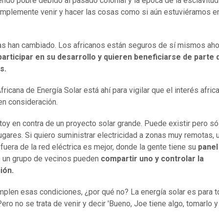
endo pobre debido al pasado colonial y la época de la esclavitud
mplemente venir y hacer las cosas como si aún estuviéramos en
s han cambiado. Los africanos están seguros de sí mismos aho
participar en su desarrollo y quieren beneficiarse de parte 
s.
fricana de Energía Solar está ahí para vigilar que el interés afri
n consideración.
toy en contra de un proyecto solar grande. Puede existir pero só
lugares. Si quiero suministrar electricidad a zonas muy remotas, 
fuera de la red eléctrica es mejor, donde la gente tiene su
panel
 un grupo de vecinos pueden
compartir uno y controlar la
ión.
mplen esas condiciones, ¿por qué no? La energía solar es para t
ero no se trata de venir y decir 'Bueno, Joe tiene algo, tomarlo y