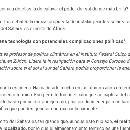
ser una de ellas la de cultivar el poder del sol donde más brilla?
ertos debaten la radical propuesta de instalar paneles solares e
del Sahara, en el norte de África.
ena tecnología con potenciales complicaciones políticas"
t es profesor de política climática en el Instituto Federal Suizo 
ía, en Zúrich. Lidera la investigación para el Consejo Europeo d
ación sobre si el sol al sur del Sahara podría proporcionar la ene
ología es buena. Ha madurado mucho en los últimos años en tér
miento térmico. Eso permite tomar el calor que se captura del s
rlo hasta por un día, por ejemplo, para producir energía más tard
ifica que puedes generar energía continuamente.
ierto del Sahara es tan grande que, aunque esté nublado,
el mal 
y localizado,
por lo que el almacenamiento térmico es una fuen