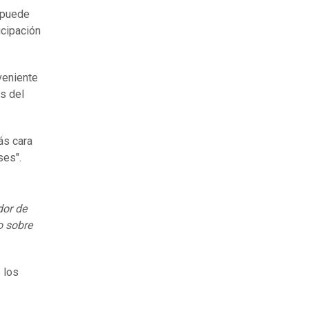
 puede
icipación
veniente
s del
ás cara
ses".
dor de
o sobre
 los