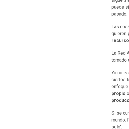
sigue si
puede si
pasado.
Las cosa
quieren
recurso
La Red A
tomado e
Yo no es
ciertos 
enfoque 
propio
o
producc
Si se cu
mundo. P
solo'.