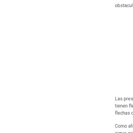
obstacul
Las pres
tienen f
flechas 
Como afr