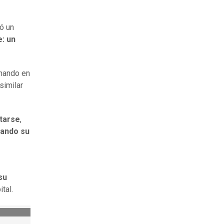
ó un
e: un
inando en
 similar
tarse
,
tando su
su
tal.