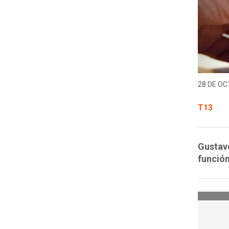
28 DE OC
T13
Gustavo
función