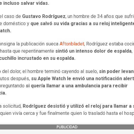
e incluso salvar vidas.
el caso de
Gustavo Rodríguez
, un hombre de 34 años que sufri
te doméstico y
que salvó su vida gracias a su reloj inteligent
atch.
nsigna la publicación sueca
Aftonbladet
, Rodríguez estaba coc
 hasta que repentinamente
sintió un intenso dolor de espalda
,
cuchillo incrustado en su espalda.
 del dolor, el hombre terminó cayendo al suelo,
sin poder levan
nutos después,
su Apple Watch le envió una notificación aler
preguntando
si quería llamar a una ambulancia para recibir
ia.
a solicitud,
Rodríguez desistió y utilizó el reloj para llamar a 
 quien vivía cerca y fue finalmente quien lo trasladó hasta el hospi
PUBLICIDAD