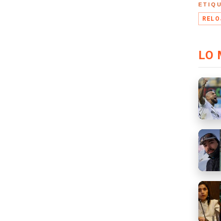
ETIQ
RELO
LO 