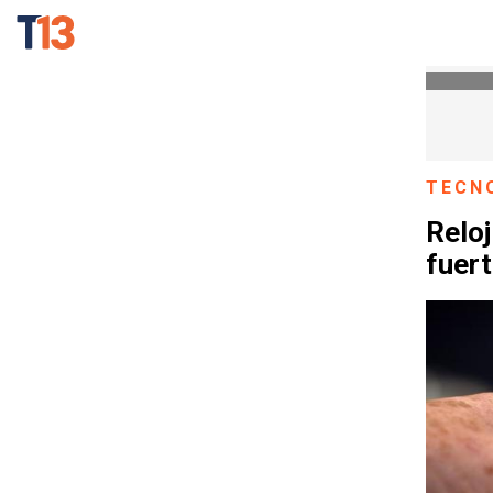
TECN
Reloj
fuert