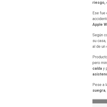
riesgo, 
Ese fue 
acciden
Apple W
Según co
su casa,
al de un
Producto
pero mi
caída
y 
asistenc
Pese a l
suegra
,