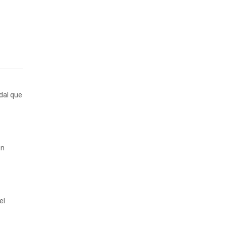
idal que
on
el