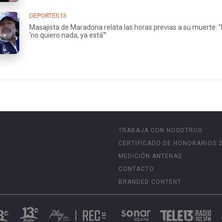
DEPORTES13
Masajista de Maradona relata las horas previas a su muerte: "
'no quiero nada, ya está'"
TRABAJA CON NOSOTROS
CERTIFICADO DE HONORARIOS 
MEDICIÓN ANTENAS
CONTACTO
BRANDED CONTENT