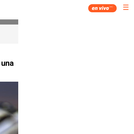
☰
r una