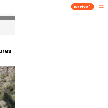
☰
ores