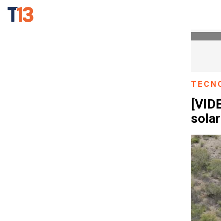
TECN
[VID
sola