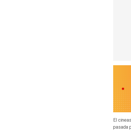
El cinea
pasada p