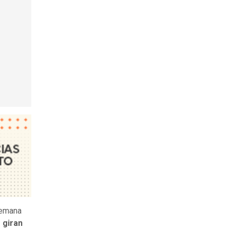
semana
 giran