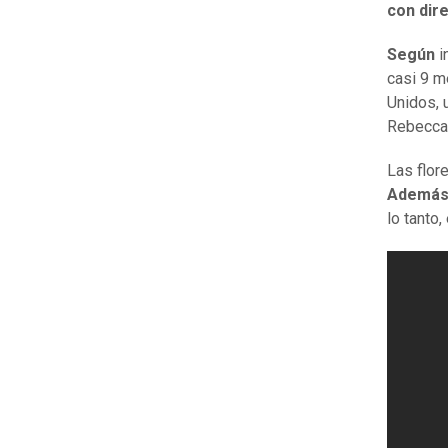
con dir
Según
i
casi 9 m
Unidos, 
Rebecca
Las flor
Además 
lo tanto