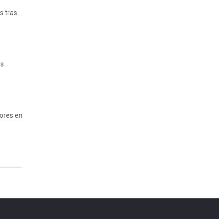
s tras
es
yores en