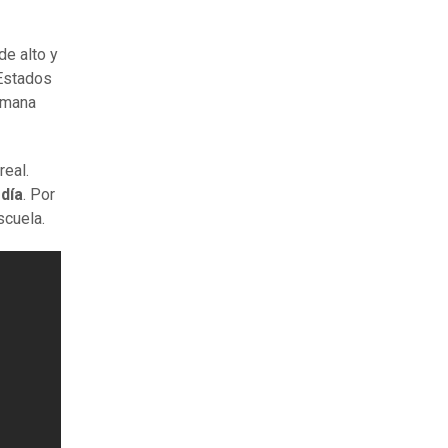
de alto y
Estados
rmana
real.
día
. Por
scuela.