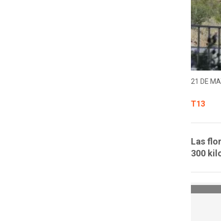
21 DE MA
T13
Las flo
300 kil