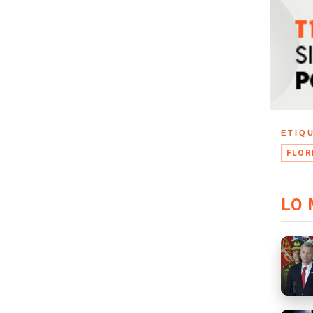
ETIQ
FLOR
LO 