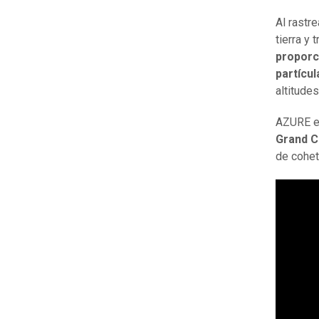
Al rastr
tierra y
proporci
partícul
altitudes
AZURE e
Grand Ch
de cohet