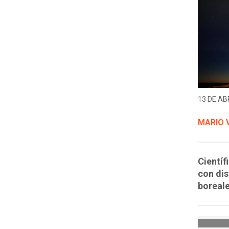
13 DE ABR
MARIO 
Científ
con dis
boreale