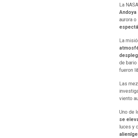
La NASA 
Andoya
aurora o
espectá
La misió
atmosfé
despleg
de bario
fueron l
Las mez
investi
viento au
Uno de l
se elev
luces y 
alieníge