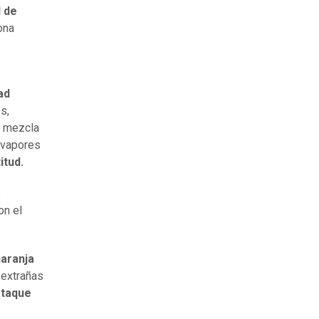
 de
ona
ad
s,
na mezcla
s vapores
itud.
s
on el
naranja
 extrañas
ataque