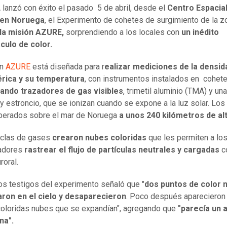
lanzó con éxito el pasado 5 de abril, desde el
Centro Espacial
 en Noruega
, el Experimento de cohetes de surgimiento de la z
la misión AZURE,
sorprendiendo a los locales con
un inédito
culo de color.
n
AZURE
está diseñada para r
ealizar mediciones de la densid
rica y su temperatura
, con instrumentos instalados en cohete
ando trazadores de gas visibles
, trimetil aluminio (TMA) y u
 y estroncio, que se ionizan cuando se expone a la luz solar. Lo
iberados sobre el mar de Noruega
a unos 240 kilómetros de alt
clas de gases
crearon nubes coloridas
que les permiten a lo
gadores
rastrear el flujo de partículas neutrales y cargadas
c
roral.
os testigos del experimento señaló que "
dos puntos de color 
aron en el cielo y desaparecieron
. Poco después aparecieron
coloridas nubes que se expandían", agregando que
"parecía un 
na".