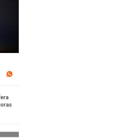
fera
roras