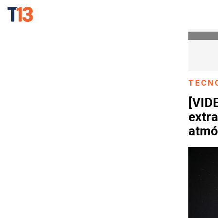
TECN
[VIDE
extr
atmó