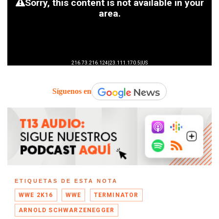
Síguenos en
ETIQUETAS DE ESTA NOTA
WWE 2K16
WWE
TERMINATOR
ARNOLD SCHWARZENEGGER