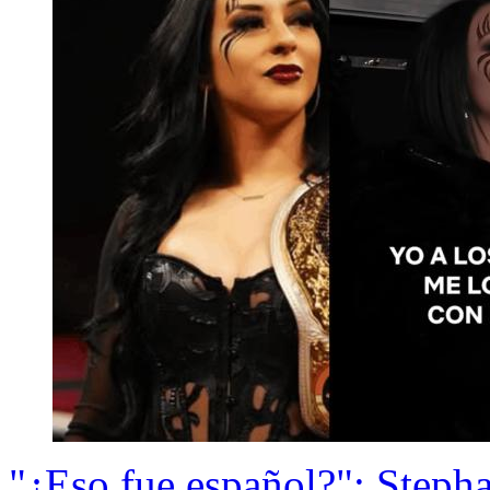
"¿Eso fue español?": Stepha