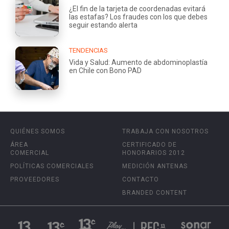
¿El fin de la tarjeta de coordenadas evitará
las estafas? Los fraudes con los que debes
seguir estando alerta
TENDENCIAS
Vida y Salud: Aumento de abdominoplastía
en Chile con Bono PAD
QUIÉNES SOMOS
TRABAJA CON NOSOTROS
ÁREA
CERTIFICADO DE
COMERCIAL
HONORARIOS 2012
POLÍTICAS COMERCIALES
MEDICIÓN ANTENAS
PROVEEDORES
CONTACTO
BRANDED CONTENT