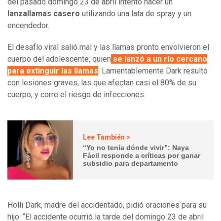
del pasado domingo 23 de abril intentó hacer un
lanzallamas casero
utilizando una lata de spray y un
encendedor.
El desafío viral salió mal y las llamas pronto envolvieron el
cuerpo del adolescente, quien
se lanzó a un río cercano
para extinguir las llamas
. Lamentablemente Dark resultó
con lesiones graves, las que afectan casi el 80% de su
cuerpo, y corre el riesgo de infecciones.
Lee También >
“Yo no tenía dónde vivir”: Naya
Fácil responde a críticas por ganar
subsidio para departamento
Holli Dark, madre del accidentado, pidió oraciones para su
hijo: “El accidente ocurrió la tarde del domingo 23 de abril