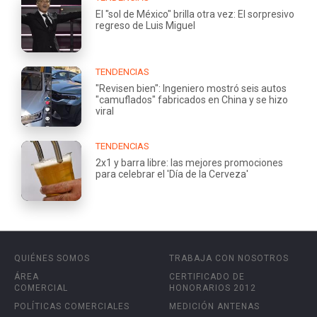
El "sol de México" brilla otra vez: El sorpresivo
regreso de Luis Miguel
TENDENCIAS
"Revisen bien": Ingeniero mostró seis autos
"camuflados" fabricados en China y se hizo
viral
TENDENCIAS
2x1 y barra libre: las mejores promociones
para celebrar el 'Día de la Cerveza'
QUIÉNES SOMOS
TRABAJA CON NOSOTROS
ÁREA
CERTIFICADO DE
COMERCIAL
HONORARIOS 2012
POLÍTICAS COMERCIALES
MEDICIÓN ANTENAS