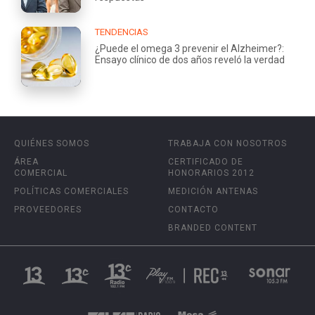
TENDENCIAS
¿Puede el omega 3 prevenir el Alzheimer?:
Ensayo clínico de dos años reveló la verdad
QUIÉNES SOMOS
TRABAJA CON NOSOTROS
ÁREA
CERTIFICADO DE
COMERCIAL
HONORARIOS 2012
POLÍTICAS COMERCIALES
MEDICIÓN ANTENAS
PROVEEDORES
CONTACTO
BRANDED CONTENT