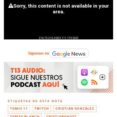
Síguenos en
ETIQUETAS DE ESTA NOTA
TOMIII 11
TWITCH
CRISTIÁN GONZÁLEZ
TOMÁS BLANCH
CRISTIANGHOST