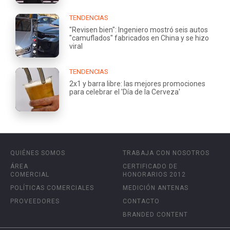
TENDENCIAS
"Revisen bien": Ingeniero mostró seis autos
"camuflados" fabricados en China y se hizo
viral
TENDENCIAS
2x1 y barra libre: las mejores promociones
para celebrar el 'Día de la Cerveza'
QUIÉNES SOMOS
TRABAJA CON NOSOTROS
ÁREA
CERTIFICADO DE
COMERCIAL
HONORARIOS 2012
POLÍTICAS COMERCIALES
MEDICIÓN ANTENAS
PROVEEDORES
CONTACTO
BRANDED CONTENT