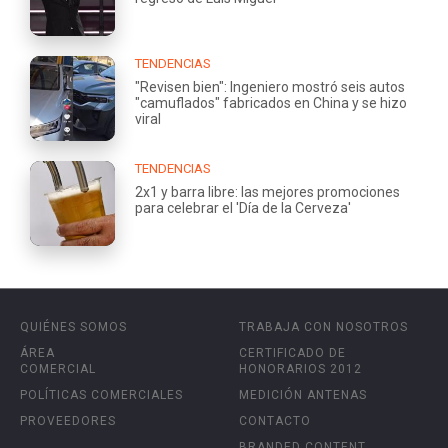
TENDENCIAS
"Revisen bien": Ingeniero mostró seis autos
"camuflados" fabricados en China y se hizo
viral
TENDENCIAS
2x1 y barra libre: las mejores promociones
para celebrar el 'Día de la Cerveza'
QUIÉNES SOMOS
TRABAJA CON NOSOTROS
ÁREA
CERTIFICADO DE
COMERCIAL
HONORARIOS 2012
POLÍTICAS COMERCIALES
MEDICIÓN ANTENAS
PROVEEDORES
CONTACTO
BRANDED CONTENT