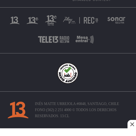
INÉS MATTE URREJOLA #0848, SANTIAGO, CHILE
FONO (562) 2 251 4000 © TODOS LOS DERECHOS
RESERVADOS. 13.CL