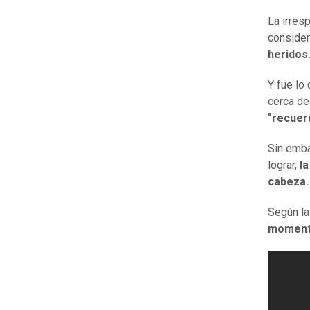
La irres
considera
heridos
Y fue lo
cerca de
"recuer
Sin emba
lograr,
la
cabeza
Según la
momen