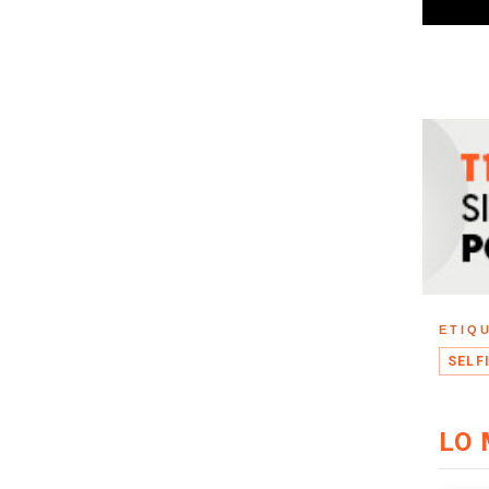
ETIQ
SELF
LO 