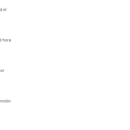
á el
é hora
por
ención