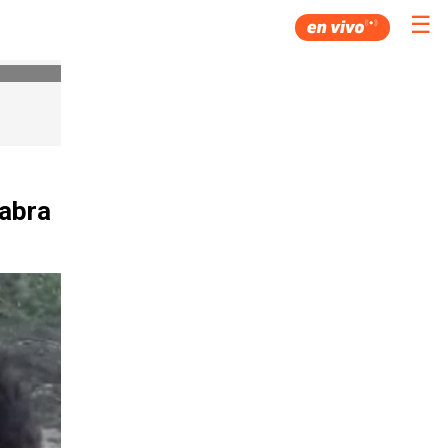
☰
cabra