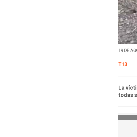
19 DE AG
T13
La víct
todas s