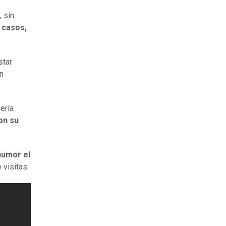
 sin
 casos,
star
un
ería
on su
humor el
 visitas.