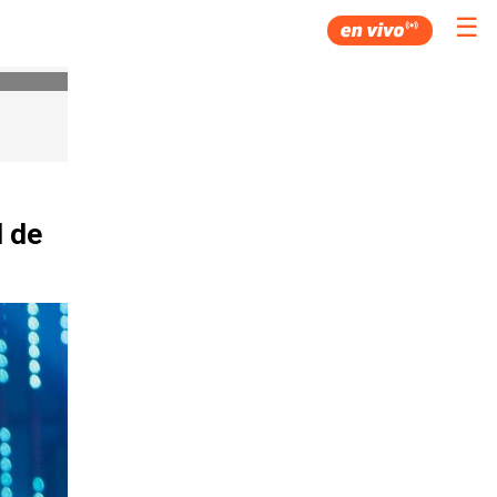
☰
l de