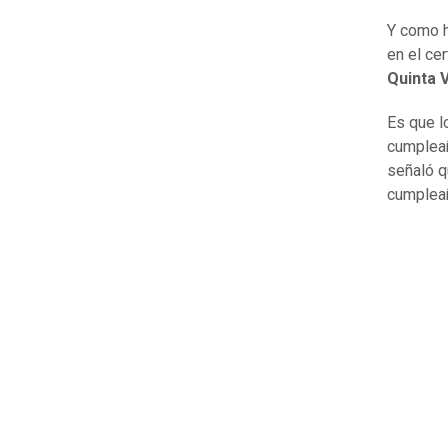
Y como h
en el ce
Quinta 
Es que l
cumpleañ
señaló q
cumpleañ