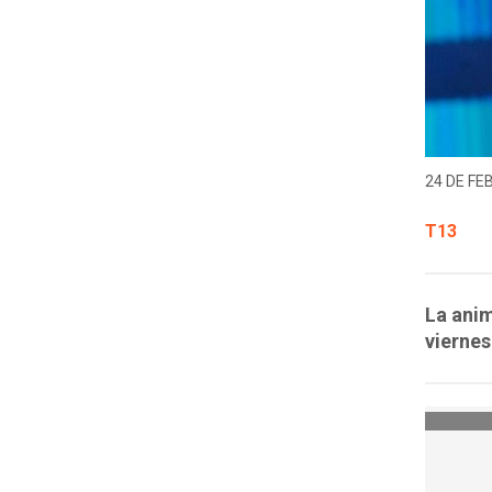
24 DE FE
T13
La anim
viernes