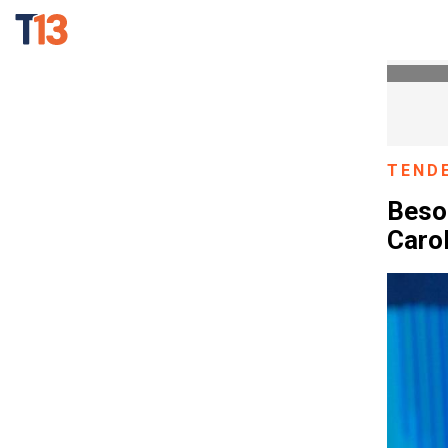
TEND
Beso 
Carol