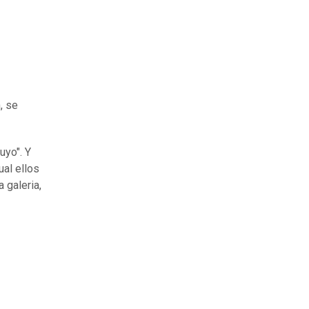
, se
uyo". Y
ual ellos
 galeria,