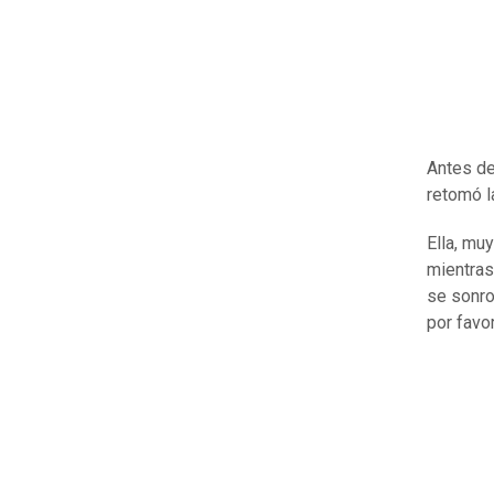
Antes de
retomó l
Ella, mu
mientras
se sonroj
por favor