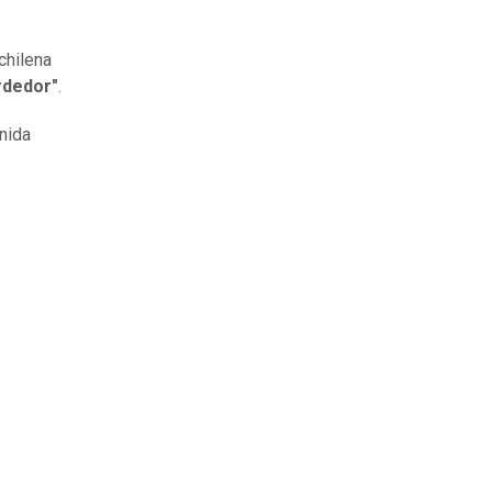
chilena
rdedor"
.
nida