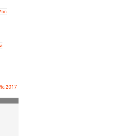
Mon
la
iña 2017