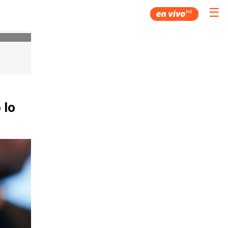
☰
 lo