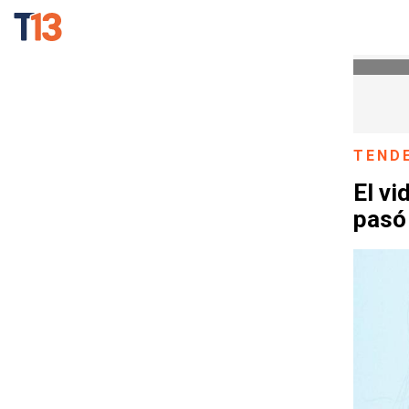
TEND
El v
pasó