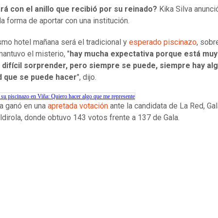
á con el anillo que recibió por su reinado?
Kika Silva anunci
la forma de aportar con una institución.
smo hotel mañana será el tradicional y
esperado piscinazo
, sobr
mantuvo el misterio, "
hay mucha expectativa porque está muy d
r difícil sorprender, pero siempre se puede, siempre hay al
 que se puede hacer
", dijo.
 su piscinazo en Viña: Quiero hacer algo que me represente
va ganó en una
apretada votación
ante la candidata de La Red, Gal
aldirola, donde obtuvo 143 votos frente a 137 de Gala.