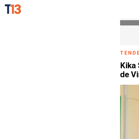
TEND
Kika 
de V