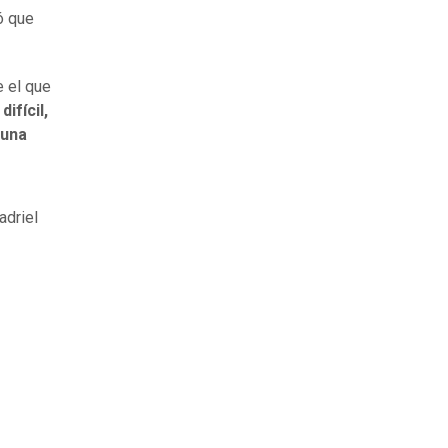
ó que
e el que
ifícil,
guna
adriel