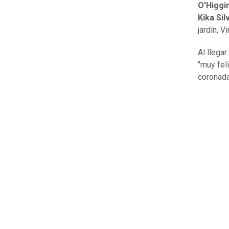
O'Higgin
Kika Sil
jardín, V
Al llega
"muy fel
coronada