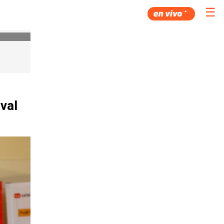
☰
val