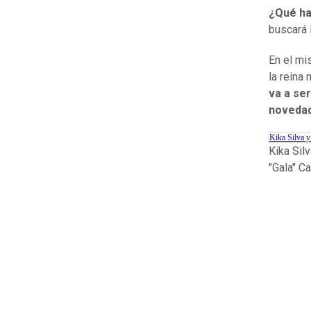
¿Qué har
buscará 
En el mi
la reina 
va a se
novedad
Kika Silva y
Kika Sil
"Gala" C