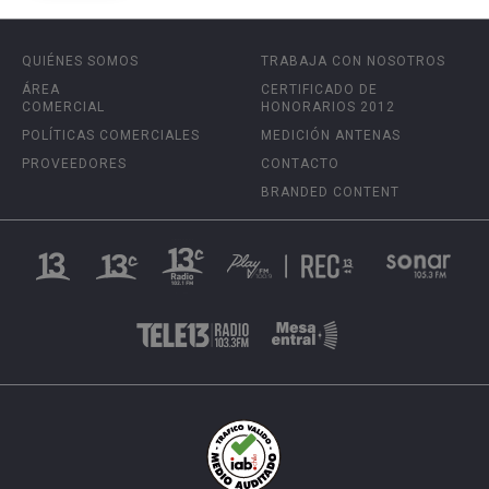
QUIÉNES SOMOS
TRABAJA CON NOSOTROS
ÁREA
CERTIFICADO DE
COMERCIAL
HONORARIOS 2012
POLÍTICAS COMERCIALES
MEDICIÓN ANTENAS
PROVEEDORES
CONTACTO
BRANDED CONTENT