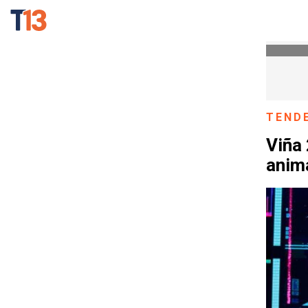
TEND
Viña 
anim