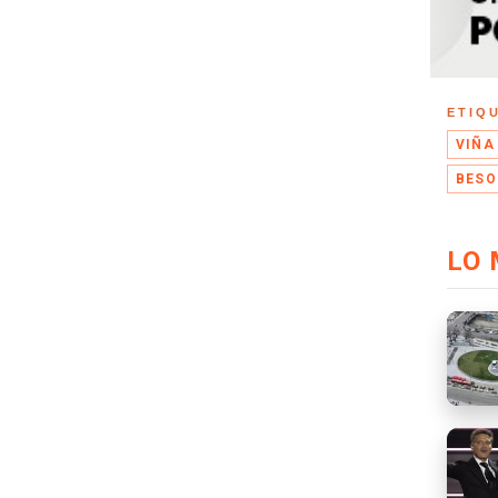
ETIQ
VIÑA
BESO
LO 