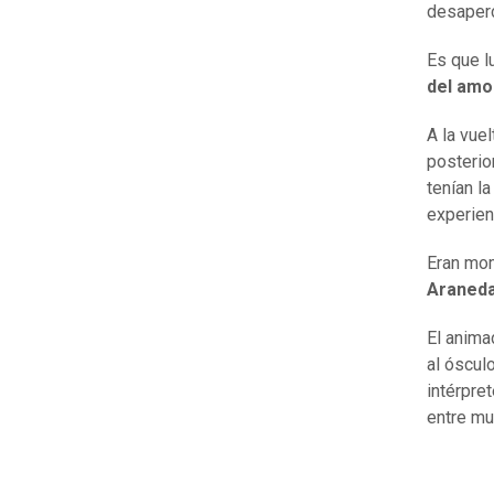
desaperc
Es que l
del amo
A la vue
posterio
tenían l
experien
Eran mom
Araned
El anima
al óscul
intérpre
entre mu