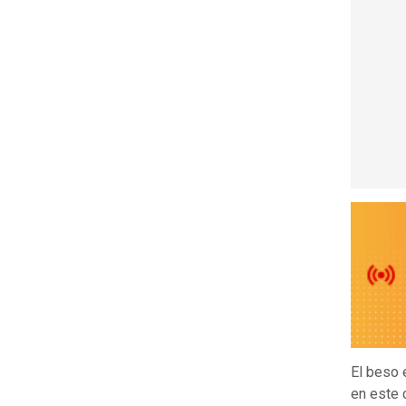
El beso 
en este 