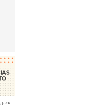
r
, pero