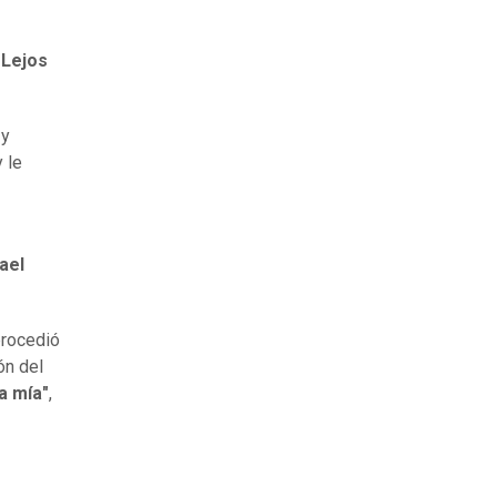
"Lejos
é
y
 le
ael
procedió
ón del
 mía"
,