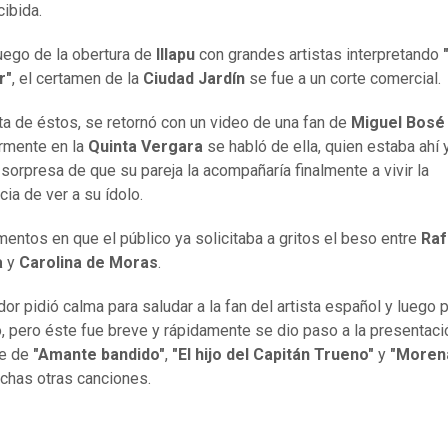
ibida.
uego de la obertura de
Illapu
con grandes artistas interpretando
r"
, el certamen de la
Ciudad Jardín
se fue a un corte comercial.
lta de éstos, se retornó con un video de una fan de
Miguel Bos
rmente en la
Quinta Vergara
se habló de ella, quien estaba ahí y
a sorpresa de que su pareja la acompañaría finalmente a vivir la
cia de ver a su ídolo.
entos en que el público ya solicitaba a gritos el beso entre
Raf
a
y
Carolina de Moras
.
dor pidió calma para saludar a la fan del artista español y luego 
o, pero éste fue breve y rápidamente se dio paso a la presentaci
te de
"Amante bandido"
,
"El hijo del Capitán Trueno"
y
"Morena
chas otras canciones.