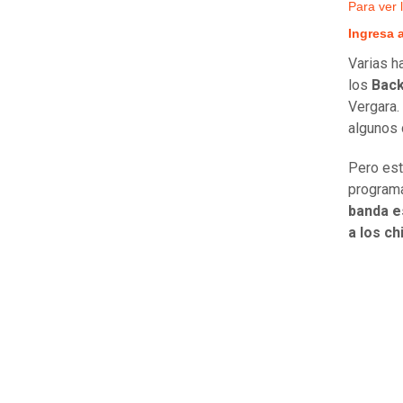
Para ver 
Ingresa 
Varias h
los
Back
Vergara.
algunos 
Pero est
programa
banda e
a los ch