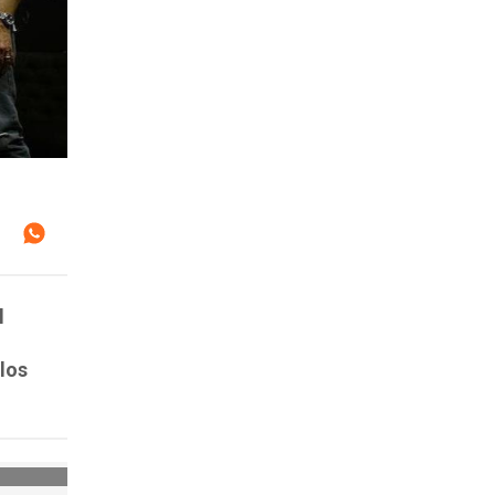
l
 los