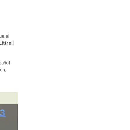
ue el
ittrell
pañol
on,