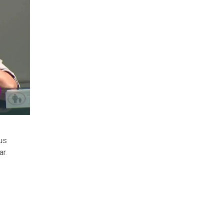
us
ar.