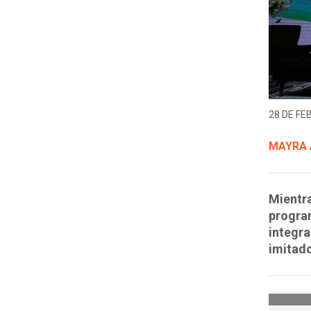
28 DE FE
MAYRA 
Mientra
program
integra
imitado