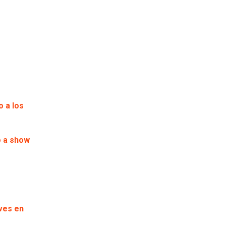
o a los
o a show
eves en