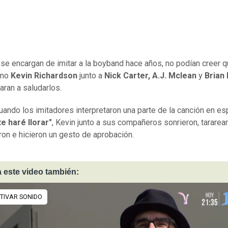
se encargan de imitar a la boyband hace años, no podían creer q
imo
Kevin Richardson
junto a
Nick Carter, A.J. Mclean
y
Brian L
ran a saludarlos.
uando los imitadores interpretaron una parte de la canción en es
e haré llorar"
, Kevin junto a sus compañeros sonrieron, tararear
ron e hicieron un gesto de aprobación.
 este video también: