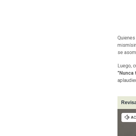
Quienes 
mismís
se asoma
Luego, c
"Nunca t
aplaudie
Revisa