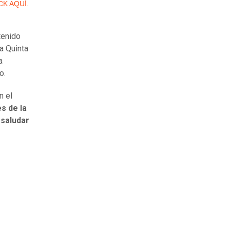
ICK AQUÍ.
tenido
a Quinta
a
o.
n el
es de la
 saludar