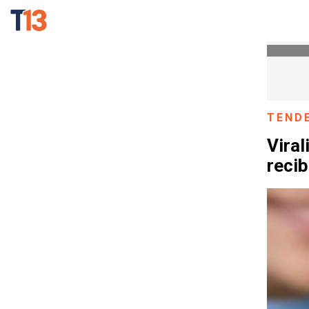
TEND
Viral
recib