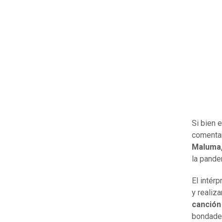
Si bien 
comenta
Maluma,
la pande
El intér
y realiz
canción
bondades