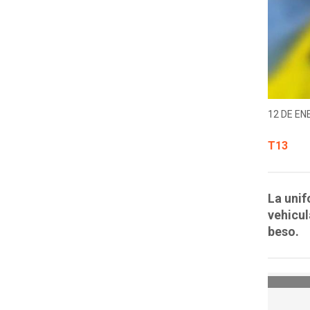
12 DE EN
T13
La unif
vehicul
beso.