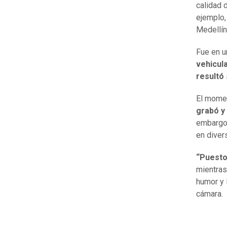
calidad 
ejemplo,
Medellín
Fue en u
vehicul
resultó
El momen
grabó y
embargo,
en diver
“Puesto
mientras
humor y 
cámara.