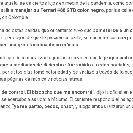
de artista, se da ciertos lujos en medio de la pandemia, como por
 salir a
manejar su Ferrari 488 GTB color negro
, por las calle
, en Colombia.
na de estas salidas que el cantante tuvo que
someterse a un c
ar
, pero lejos de que le pasaran un parte, se encontró con
una po
 ser una gran fanática de su música.
to quedó inmortalizado gracias a un video que
la propia unif
 que a mediados de diciembre fue subido a redes sociales
, 
 por estos días tomó notoriedad y se viralizó a través de la pub
sas páginas de música y noticias latinas.
 de control. El bizcocho que me encontré”
, dijo la oficial en 
 se acercaba a saludar a Maluma. El cantante respondió el halag
lanzó
“ya me partió, besos, chao”
, y luego ambos lanzaron un 