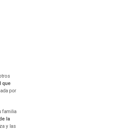
otros
l que
sada por
 familia
de la
za y las