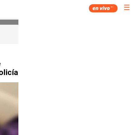
☰
e
olicía