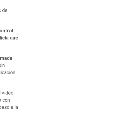
s de
ontrol
licía que
ormada
sin
licación
el video
o con
beso a la