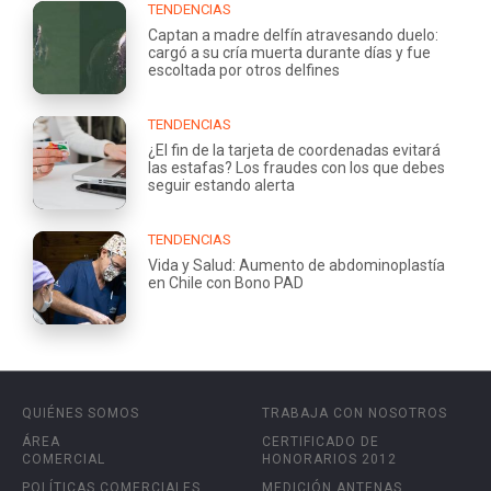
TENDENCIAS
Captan a madre delfín atravesando duelo:
cargó a su cría muerta durante días y fue
escoltada por otros delfines
TENDENCIAS
¿El fin de la tarjeta de coordenadas evitará
las estafas? Los fraudes con los que debes
seguir estando alerta
TENDENCIAS
Vida y Salud: Aumento de abdominoplastía
en Chile con Bono PAD
QUIÉNES SOMOS
TRABAJA CON NOSOTROS
ÁREA
CERTIFICADO DE
COMERCIAL
HONORARIOS 2012
POLÍTICAS COMERCIALES
MEDICIÓN ANTENAS