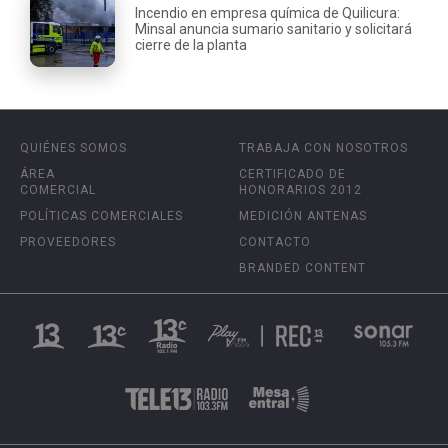
Incendio en empresa química de Quilicura:
Minsal anuncia sumario sanitario y solicitará
cierre de la planta
QUIÉNES SOMOS
TRABAJA CON NOSOTROS
ÁREA
CERTIFICADO DE
COMERCIAL
HONORARIOS 2012
POLÍTICAS COMERCIALES
MEDICIÓN ANTENAS
PROVEEDORES
CONTACTO
BRANDED CONTENT