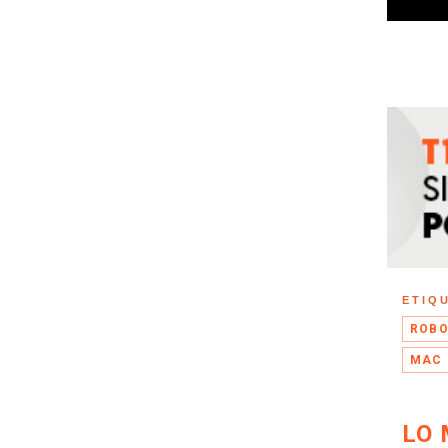
ETIQ
ROB
MAC 
LO 