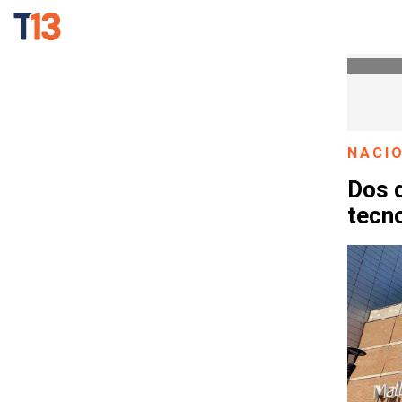
NACI
Dos d
tecno