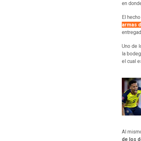
en donde
El hecho
armas d
entregad
Uno de l
la bodeg
el cual 
Al mism
de los d