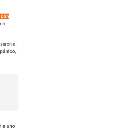
 con
ión
esaron a
 pánico
,
r a uno