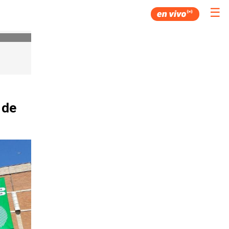
☰
 de