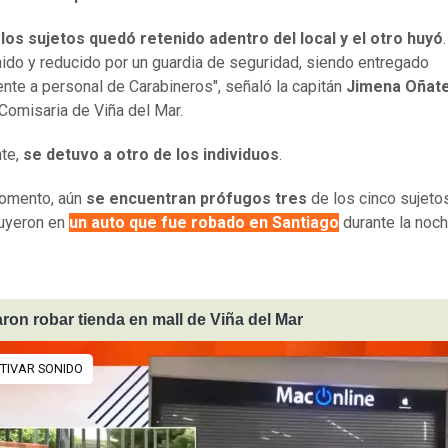
los sujetos quedó retenido adentro del local y el otro huyó
nido y reducido por un guardia de seguridad, siendo entregado
nte a personal de Carabineros", señaló la capitán
Jimena Oñat
Comisaria de Viña del Mar.
nte,
se detuvo a otro de los individuos
.
momento, aún
se encuentran prófugos tres
de los cinco sujetos
huyeron en
un auto que fue robado en Santiago
durante la noch
aron robar tienda en mall de Viña del Mar