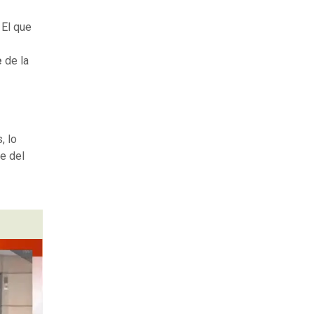
. El que
e
de la
, lo
e del