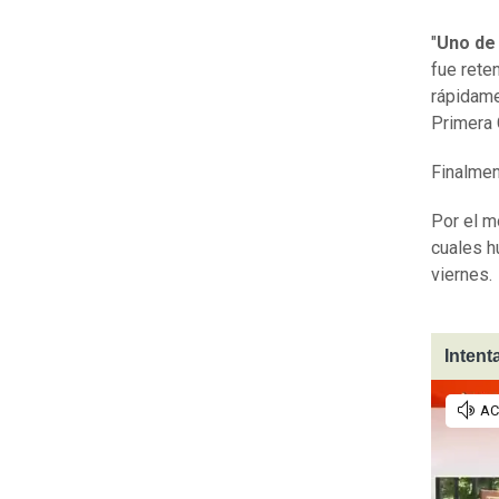
"
Uno de 
fue rete
rápidame
Primera 
Finalme
Por el 
cuales 
viernes.
Intent