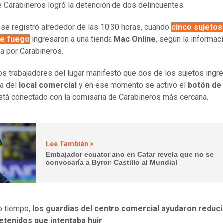
 Carabineros logró la detención de dos delincuentes.
 se registró alrededor de las 10:30 horas, cuando
cinco sujetos
e fuego
ingresaron a una tienda
Mac Online
, según la informac
a por Carabineros.
os trabajadores del lugar manifestó que dos de los sujetos ingr
a del
local comercial
y en ese momento se activó el
botón de
está conectado con la comisaria de Carabineros más cercana.
Lee También >
Embajador ecuatoriano en Catar revela que no se
convocaría a Byron Castillo al Mundial
o tiempo,
los guardias del centro comercial ayudaron reduci
etenidos que intentaba huir
.