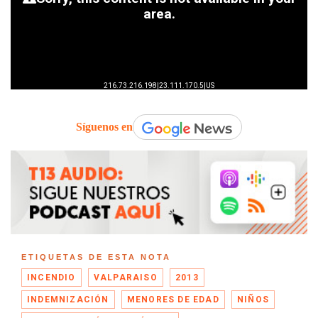
Síguenos en
ETIQUETAS DE ESTA NOTA
INCENDIO
VALPARAISO
2013
INDEMNIZACIÓN
MENORES DE EDAD
NIÑOS