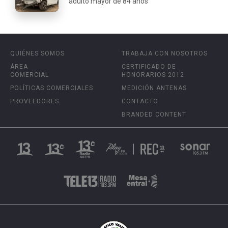
adulto mayor de 84 años
QUIÉNES SOMOS
TRABAJA CON NOSOTROS
ÁREA
CERTIFICADO DE
COMERCIAL
HONORARIOS 2012
POLÍTICAS COMERCIALES
MEDICIÓN ANTENAS
PROVEEDORES
CONTACTO
BRANDED CONTENT