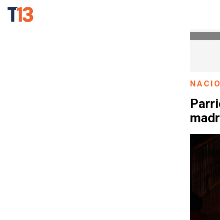
NACI
Parri
madr