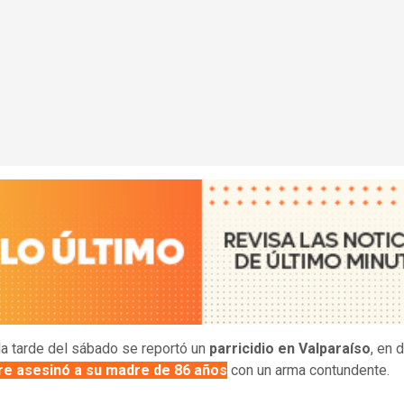
la tarde del sábado
se reportó un
parricidio en Valparaíso
, en 
e asesinó a su madre de 86 años
con un arma contundente.