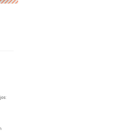
jos:
n