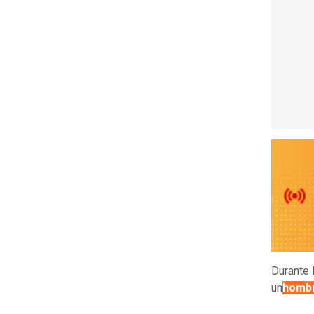
Durante 
un
hombr