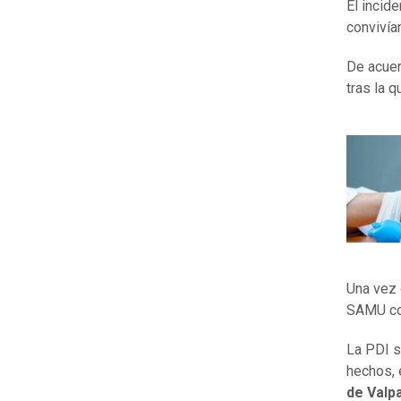
El incide
convivía
De acuer
tras la 
Una vez 
SAMU con
La PDI s
hechos, 
de Valp