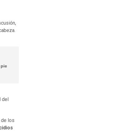
scusión,
cabeza.
 pie
l del
 de los
cidios