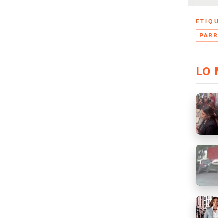
ETIQ
PARR
LO 