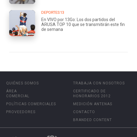
DEPORTES13
En VIVO por 13Go: Los dos partidos del
ARUSA TOP 10 que se transmitirán este fin
de semana
QUIÉNES SOMOS
TRABAJA CON NOSOTROS
ÁREA
CERTIFICADO DE
COMERCIAL
HONORARIOS 2012
POLÍTICAS COMERCIALES
MEDICIÓN ANTENAS
PROVEEDORES
CONTACTO
BRANDED CONTENT