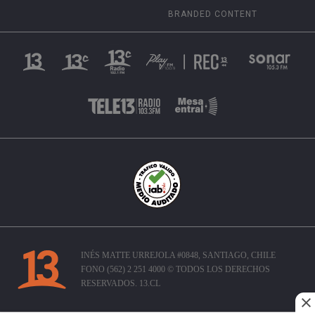
BRANDED CONTENT
INÉS MATTE URREJOLA #0848, SANTIAGO, CHILE
FONO (562) 2 251 4000 © TODOS LOS DERECHOS
RESERVADOS. 13.CL