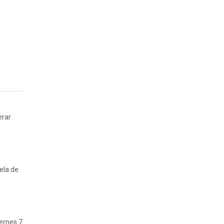
erar
ela de
iernes 7