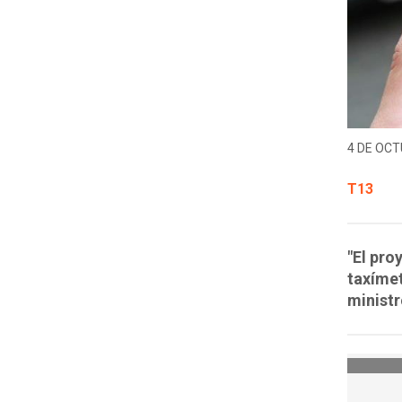
4 DE OCT
T13
"El pro
taxímet
minist