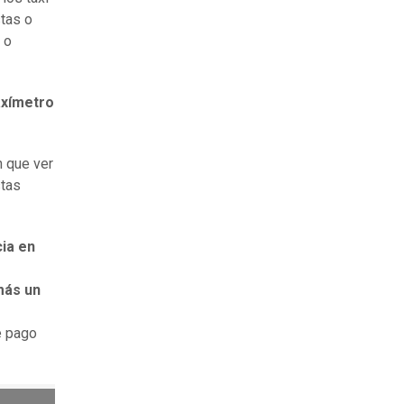
tas o
 o
axímetro
n que ver
stas
ia en
más un
e pago