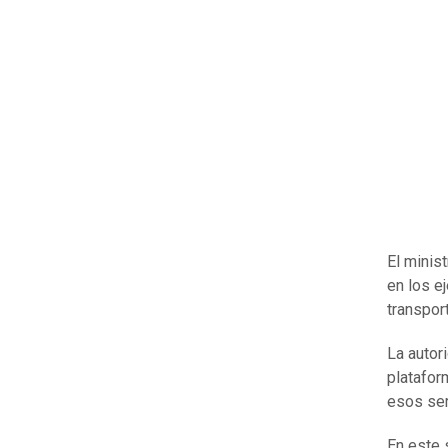
El minis
en los e
transpor
La autori
platafor
esos ser
En este 