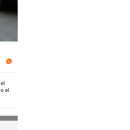
 el
o el