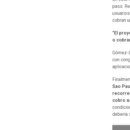
pass. Re
usuarios
cobran un
"El pro
o cobra
Gómez-Lo
con cong
aplicaci
Finalmen
Sao Pau
recorre
cobro a
condicio
debería 