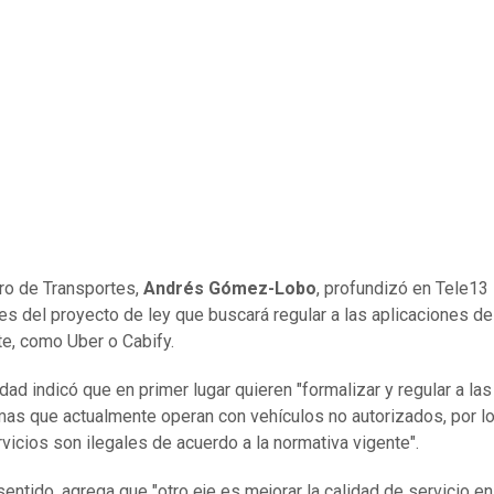
tro de Transportes,
Andrés Gómez-Lobo
, profundizó en Tele13
jes del proyecto de ley que buscará regular a las aplicaciones de
te, como Uber o Cabify.
dad indicó que en primer lugar quieren "formalizar y regular a las
mas que actualmente operan con vehículos no autorizados, por lo
vicios son ilegales de acuerdo a la normativa vigente".
sentido, agrega que "otro eje es mejorar la calidad de servicio en 