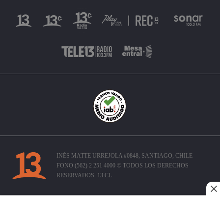
INÉS MATTE URREJOLA #0848, SANTIAGO, CHILE
FONO (562) 2 251 4000 © TODOS LOS DERECHOS
RESERVADOS. 13.CL