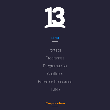
El 13
Portada
Programas
Programación
Capítulos
Bases de Concursos
13Go
Corporativo