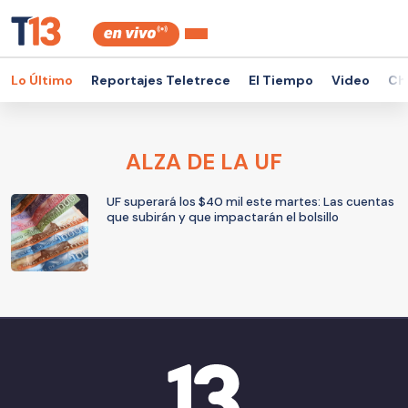
Lo Último
Reportajes Teletrece
El Tiempo
Video
Ch
ALZA DE LA UF
UF superará los $40 mil este martes: Las cuentas
que subirán y que impactarán el bolsillo