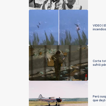
VIDEO | 
incendio
Corte tot
sufrió p
Perú sus
que dejó 