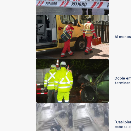
Al menos
Doble eme
terminan
"Casi pie
cabeza e