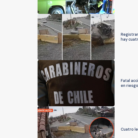
Registra
hay cuat
Fatal ac
en riesgo
Cuatro l