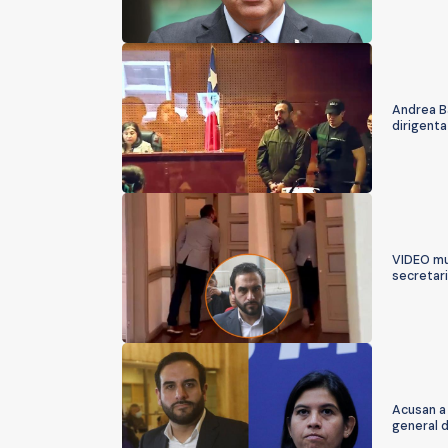
Andrea Ba
dirigent
VIDEO mu
secretar
Acusan a 
general 