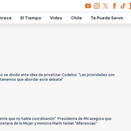
etrece
El Tiempo
Video
Chile
Te Puede Servir
mo se divide ante idea de privatizar Codelco: "Las prioridades son
 "tenemos que abordar este debate"
dente que no había coordinación": Presidenta de RN asegura que
etaria de la Mujer y ministra Marín tenían "diferencias"