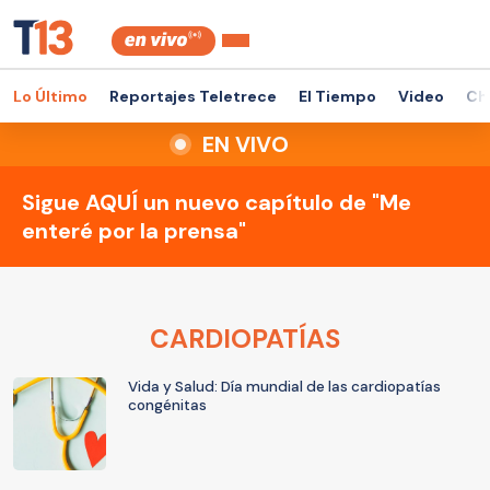
Lo Último
Reportajes Teletrece
El Tiempo
Video
Ch
EN VIVO
Sigue AQUÍ un nuevo capítulo de "Me
enteré por la prensa"
CARDIOPATÍAS
Vida y Salud: Día mundial de las cardiopatías
congénitas