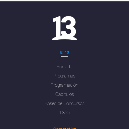
El 13
Portada
Programas
Programación
Capítulos
Bases de Concursos
13Go
Corporativo