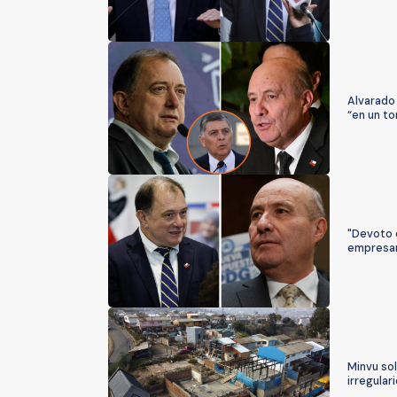
Alvarado
“en un to
"Devoto d
empresari
Minvu sol
irregular