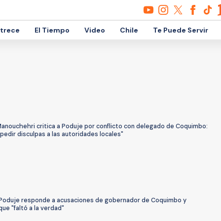
etrece
El Tiempo
Video
Chile
Te Puede Servir
Manouchehri critica a Poduje por conflicto con delegado de Coquimbo:
pedir disculpas a las autoridades locales"
 Poduje responde a acusaciones de gobernador de Coquimbo y
ue "faltó a la verdad"