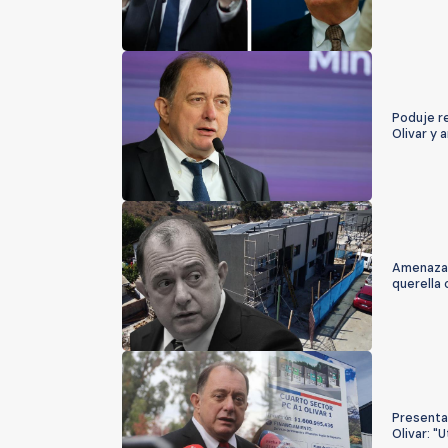
Poduje r
Olivar y
Amenazas
querella 
Presentan
Olivar: "