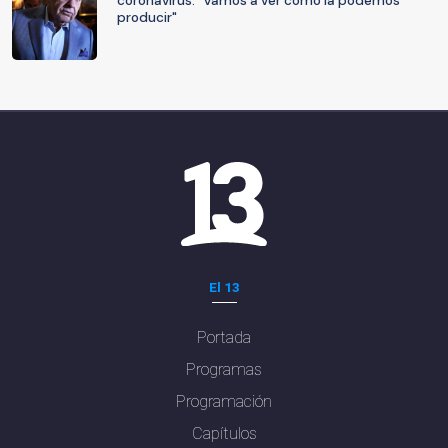
coronavirus: "Vamos a ver cómo la podemos
producir"
El 13
Portada
Programas
Programación
Capítulos