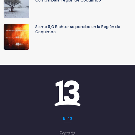
Combarbalá, región de Coquimbo
Sismo 5,0 Richter se percibe en la Región de
Coquimbo
El 13
Portada