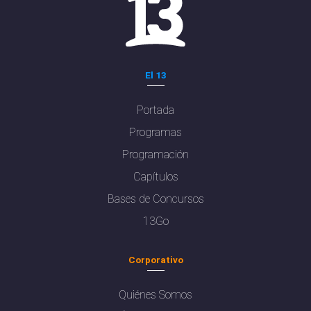
El 13
Portada
Programas
Programación
Capítulos
Bases de Concursos
13Go
Corporativo
Quiénes Somos