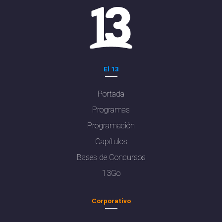
El 13
Portada
Programas
Programación
Capítulos
Bases de Concursos
13Go
Corporativo