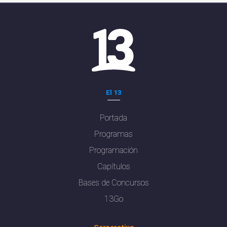
El 13
Portada
Programas
Programación
Capítulos
Bases de Concursos
13Go
Corporativo