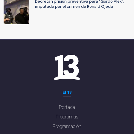
Decretan prisión preventiva para "Gordo Alex",
imputado por el crimen de Ronald Ojeda
El 13
Portada
Programas
Programación