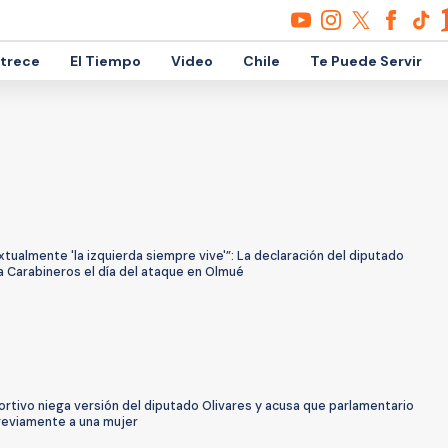
etrece
El Tiempo
Video
Chile
Te Puede Servir
xtualmente 'la izquierda siempre vive'”: La declaración del diputado
a Carabineros el día del ataque en Olmué
rtivo niega versión del diputado Olivares y acusa que parlamentario
previamente a una mujer