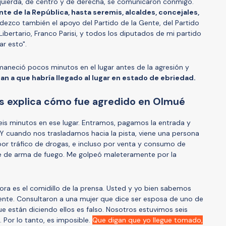
quierda, de centro y de derecha, se comunicaron conmigo.
te de la República, hasta seremis, alcaldes, concejales,
ezco también el apoyo del Partido de la Gente, del Partido
Libertario, Franco Parisi, y todos los diputados de mi partido
r esto".
aneció pocos minutos en el lugar antes de la agresión y
n a que habría llegado al lugar en estado de ebriedad.
es explica cómo fue agredido en Olmué
is minutos en ese lugar. Entramos, pagamos la entrada y
 Y cuando nos trasladamos hacia la pista, viene una persona
or tráfico de drogas, e incluso por venta y consumo de
e de arma de fuego. Me golpeó maleteramente por la
ora es el comidillo de la prensa. Usted y yo bien sabemos
fuente. Consultaron a una mujer que dice ser esposa de uno de
ue están diciendo ellos es falso. Nosotros estuvimos seis
 Por lo tanto, es imposible.
Que digan que yo llegue tomado,