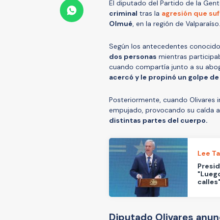
El diputado del Partido de la Gen
criminal
tras la
agresión que su
Olmué
, en la región de Valparaíso
Según los antecedentes conocidos
dos personas
mientras participab
cuando compartía junto a su abog
acercó y le propinó un golpe de
Posteriormente, cuando Olivares i
empujado, provocando su caída al
distintas partes del cuerpo.
Lee T
Presid
"Luego
calles
Diputado Olivares anunc