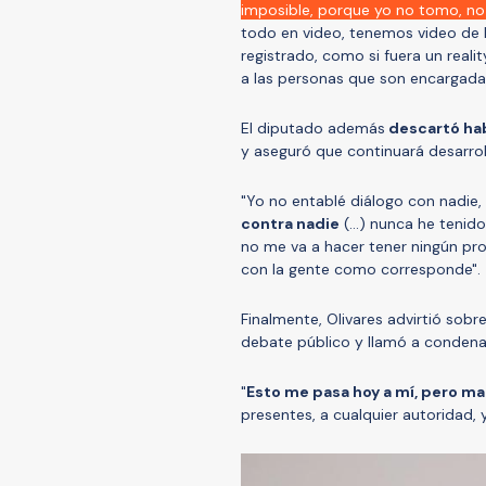
imposible, porque yo no tomo, no
todo en video, tenemos video de l
registrado, como si fuera un real
a las personas que son encargadas 
El diputado además
descartó hab
y aseguró que continuará desarrol
"Yo no entablé diálogo con nadie,
contra nadie
(...) nunca he tenid
no me va a hacer tener ningún pro
con la gente como corresponde".
Finalmente, Olivares advirtió sob
debate público y llamó a condenar 
"
Esto me pasa hoy a mí, pero ma
presentes, a cualquier autoridad, 