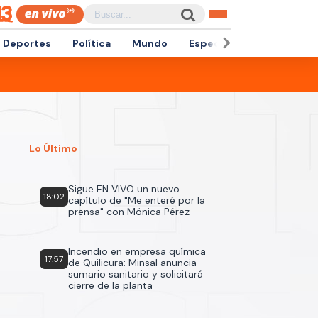
Deportes
Política
Mundo
Espectáculos
Empren
Lo Último
Sigue EN VIVO un nuevo
18:02
capítulo de "Me enteré por la
prensa" con Mónica Pérez
Incendio en empresa química
17:57
de Quilicura: Minsal anuncia
sumario sanitario y solicitará
cierre de la planta