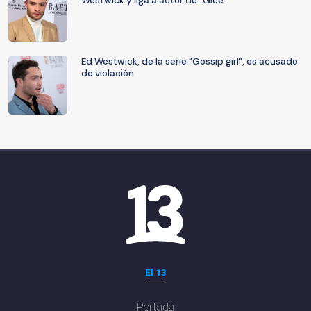
Westwick y liga a actor de "Glee"
Ed Westwick, de la serie "Gossip girl", es acusado
de violación
El 13
Portada