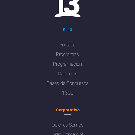
El 13
Portada
Programas
Programación
Capítulos
Bases de Concursos
13Go
Corporativo
Quiénes Somos
Área Comercial