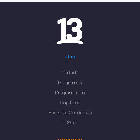
El 13
Portada
Programas
Programación
Capítulos
Bases de Concursos
13Go
Corporativo