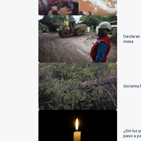
Declaran 
masa
Sistema f
¿Sin luz 
paso a p