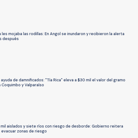
a les mojaba las rodillas: En Angol se inundaron y recibieron la alerta
s después
n ayuda de damnificados: "Tía Rica" eleva a $30 mil el valor del gramo
n Coquimbo y Valparaíso
mil aislados y siete ríos con riesgo de desborde: Gobierno reitera
a evacuar zonas de riesgo