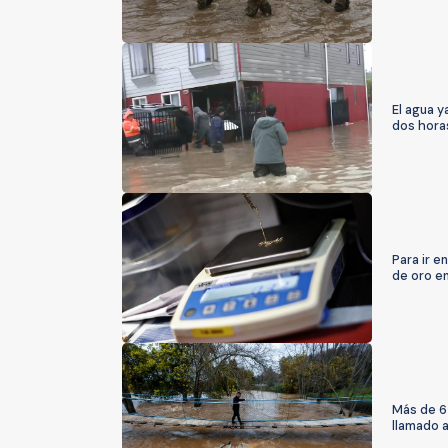
El agua y
dos hora
Para ir e
de oro e
Más de 6 
llamado 