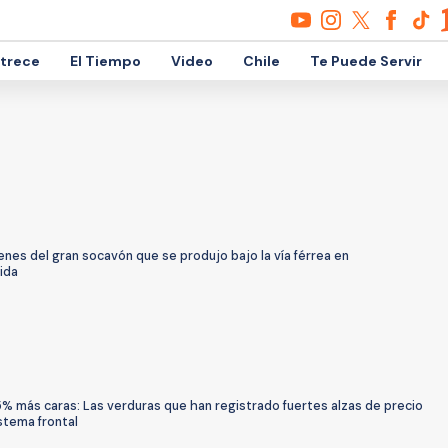
etrece
El Tiempo
Video
Chile
Te Puede Servir
nes del gran socavón que se produjo bajo la vía férrea en
ida
% más caras: Las verduras que han registrado fuertes alzas de precio
istema frontal