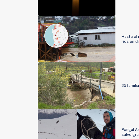
Hasta el
ríos en d
35 famili
Pangal An
salvó gra