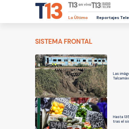
Lo Último
Reportajes Tel
SISTEMA FRONTAL
Las imáge
Talcamáv
Hasta 135
tras el s