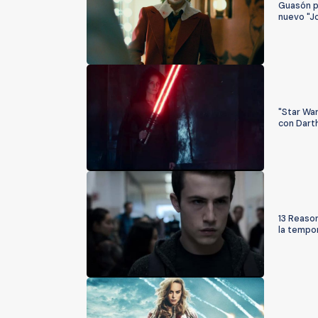
Guasón pr
nuevo "J
"Star War
con Dart
13 Reason
la tempo