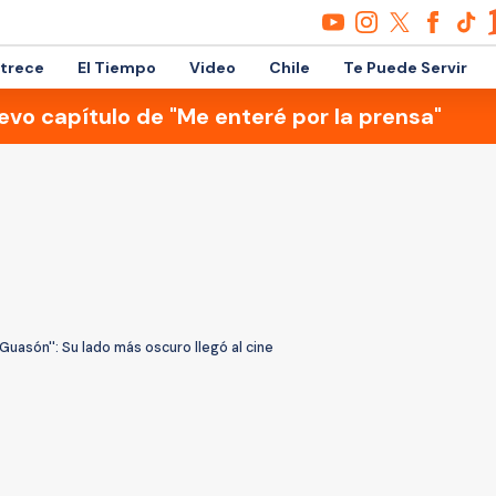
etrece
El Tiempo
Video
Chile
Te Puede Servir
evo capítulo de "Me enteré por la prensa"
'Guasón'': Su lado más oscuro llegó al cine