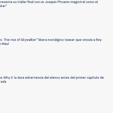
esenta su tráiler final con un Joaquin Phoenix magistral como el
oker"
s: The rise of Skywalker" libera nostálgico teaser que vincula a Rey
h Maul
s Why 3: la dura advertencia del elenco antes del primer capítulo de
rada