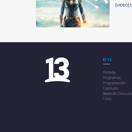
[VIDEO] 
El 13
Portada
Programas
Programación
Capítulos
Bases de Concurs
13Go